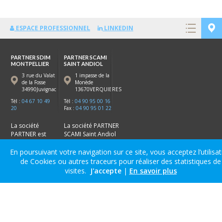
ESPACE PROFESSIONNEL
LINKEDIN
PARTNER SDIM
PARTNER SCAMI
MONTPELLIER
SAINT ANDIOL
3 rue du Valat
1 impasse de la
de la Fosse
Monède
34990Juvignac
13670VERQUIERES
Tél :
04 67 10 49
Tél :
04 90 95 00 16
20
Fax :
04 90 95 01 22
La société
La société PARTNER
PARTNER est
SCAMI Saint Andiol
experte dans la
est experte dans la
fabrication, la
fabrication de
En poursuivant votre navigation sur ce site, vous acceptez l’utilisa
distribution et
menuiseries dans le
de Cookies ou autres traceurs pour réaliser des statistiques de
le stock de
vaucluse (84) les
visites.
J'accepte
|
En savoir plus
menuiseries en
bouches du Rhone
hérault (34)
(13) :
Avignon
,
Saint-
dans la région
Andiol
,
Cavaillon
,
de
Montpellier
:
Salon de Provence
.
Frontignan
,
Sète
,
Juvignac,