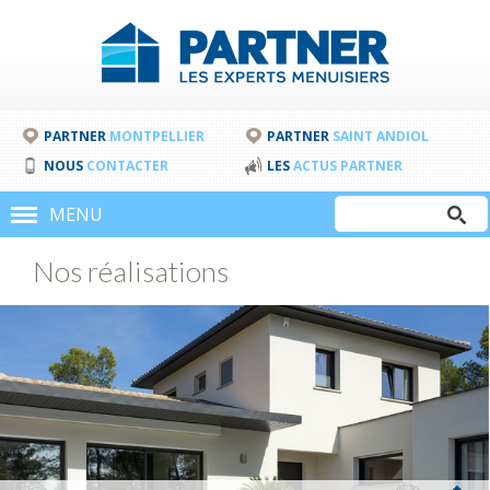
PARTNER
MONTPELLIER
PARTNER
SAINT ANDIOL
NOUS
CONTACTER
LES
ACTUS PARTNER
Rechercher
MENU
Formulair
Nos réalisations
de
recherche