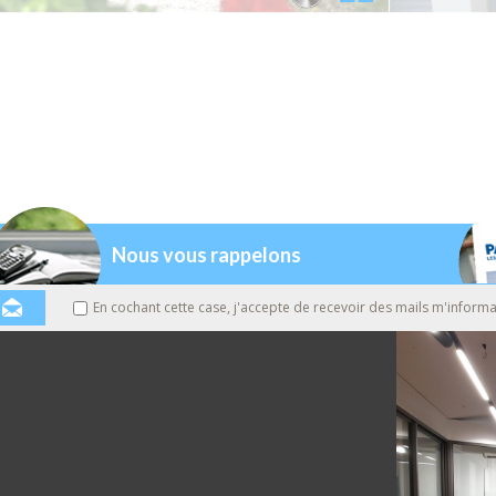
Nous vous rappelons
En cochant cette case, j'accepte de recevoir des mails m'informa