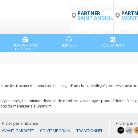
PARTNER
PARTN
SAINT ANDIOL
MONTP
NOS DOMAINES
SERVICES
RÉALISATIONS
D'EXPERTISE
erne les travaux de menuiserie. Il s'agit d' un choix privilégié pour les constr
lyvalentes, l’aluminium dispose de nombreux avantages pour séduire : Design, is
ations de menuiserie aluminium.
Filtrer par ambiance
Filtrer par 
AVANT-GARDISTE
CONTEMPORAIN
TRADITIONNEL