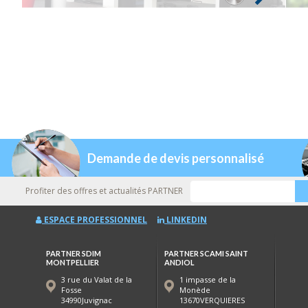
Demande de devis personnalisé
Profiter des offres et actualités PARTNER
ESPACE PROFESSIONNEL
LINKEDIN
PARTNER SDIM
PARTNER SCAMI SAINT
MONTPELLIER
ANDIOL
3 rue du Valat de la
1 impasse de la
Fosse
Monède
34990Juvignac
13670VERQUIERES