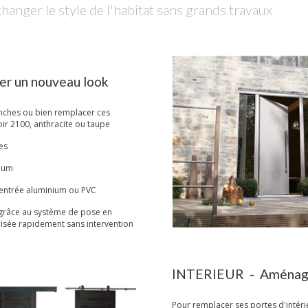
anger le style de l'habitat sans grands travaux
r un nouveau look
nches ou bien remplacer ces
ir 2100, anthracite ou taupe
es
nium
'entrée aluminium ou PVC
 grâce au système de pose en
alisée rapidement sans intervention
INTERIEUR - Aménagez
Pour remplacer ses portes d'intéri