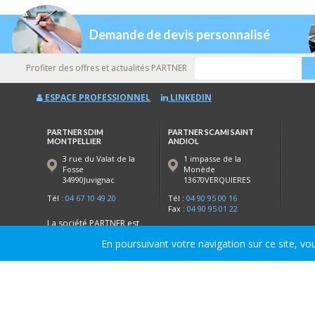
Demande de devis personnalisé
Profiter des offres et actualités PARTNER
ESPACE PROFESSIONNEL
LINKEDIN
PARTNER SDIM
PARTNER SCAMI SAINT
MONTPELLIER
ANDIOL
3 rue du Valat de la
1 impasse de la
Fosse
Monède
34990Juvignac
13670VERQUIERES
Tél :
04 67 10 49 20
Tél :
04 90 95 00 16
Fax :
04 90 95 01 22
La société PARTNER est
La société PARTNER SCAMI
experte dans la
En poursuivant votre navigation sur ce site, vou
Saint Andiol est experte
fabrication, la distribution
dans la fabrication de
et le stock de menuiseries
menuiseries dans le
en hérault (34) dans la
vaucluse (84) les bouches
région de
Montpellier
:
du Rhone (13) :
Avignon
,
Frontignan
,
Sète
,
Juvignac,
Saint-Andiol
,
Cavaillon
,
Béziers
.