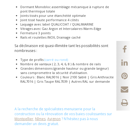
Dormant Monobloc assemblage mécanique à rupture de
pont thermique totale
Joints tissés pour une étanchéité optimale
Joint tissé haute performance 4 côtés
Laquage avec label QUALICOAT / QUALIMARINE
Vitrages avec Gaz Argon et Intercalaires Warm-Edge
Fermeture 3 points
Rails et roulettes INOX, Drainage caché
Sa déclinaison est quasi-illimitée tant les possibilités sont
nombreuses :
Type de profils
(carré ou rond)
Nombre de vantaux ( 2, 3, 4, 6, 8 ) & nombre de rails
Grandes dimensions (grande hauteur ou grande largeur)
sans compromettre la sécurité d’utilisation.
Couleurs : Blanc RAL9016 | Noir 2100 Sablé | Gris Anthracite
RAL7016 | Gris Taupe RAL7039 | Autres RAL sur demande
A la recherche de spécialistes menuiserie pour la
construction ou la rénovation de vos baies coulissantes sur
Montpellier,
Nîmes
,
Avignon
? N'hésitez pas à nous
demander un devis gratuit.