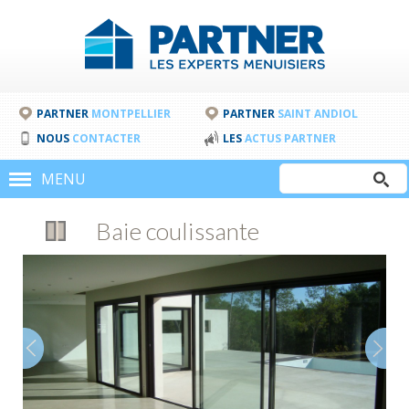
PARTNER
MONTPELLIER
PARTNER
SAINT ANDIOL
NOUS
CONTACTER
LES
ACTUS PARTNER
Rechercher
MENU
Formulair
Baie coulissante
de
recherche