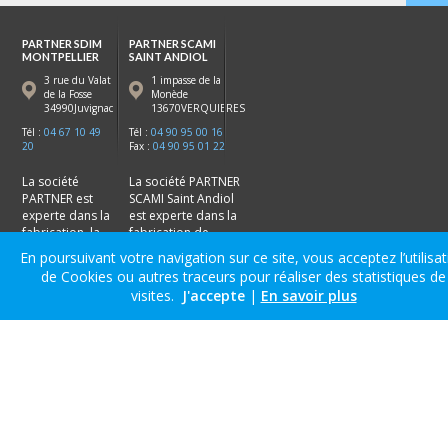
PARTNER SDIM
PARTNER SCAMI
MONTPELLIER
SAINT ANDIOL
3 rue du Valat
1 impasse de la
de la Fosse
Monède
34990Juvignac
13670VERQUIERES
Tél :
04 67 10 49
Tél :
04 90 95 00 16
20
Fax :
04 90 95 01 22
La société
La société PARTNER
PARTNER est
SCAMI Saint Andiol
experte dans la
est experte dans la
fabrication, la
fabrication de
distribution et
menuiseries dans le
En poursuivant votre navigation sur ce site, vous acceptez l’utilisa
le stock de
vaucluse (84) les
de Cookies ou autres traceurs pour réaliser des statistiques de
menuiseries en
bouches du Rhone
visites.
J'accepte
|
En savoir plus
hérault (34)
(13) :
Avignon
,
Saint-
dans la région
Andiol
,
Cavaillon
,
de
Montpellier
:
Salon de Provence
.
Frontignan
,
Sète
,
Juvignac,
Béziers
.
©2014 PARTNER Menuiseries. Tous droits réservés. |
Accès réservé |