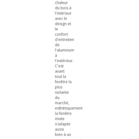
chaleur
du bois à
l'intérieur
avec le
design et
le
confort
d'entretien
de
l'alumnium
à
l'extérieur.
C'est
avant
tout la
fenêtre la
plus
isolante
du
marché,
esthétiquement
la fenêtre
mixte
s'adapte
aussi
bien à un