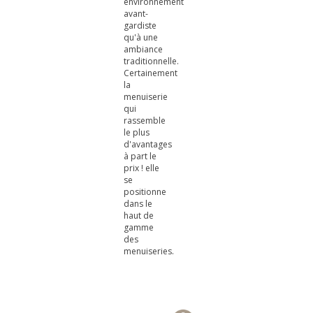
environnement
avant-
gardiste
qu'à une
ambiance
traditionnelle.
Certainement
la
menuiserie
qui
rassemble
le plus
d'avantages
à part le
prix ! elle
se
positionne
dans le
haut de
gamme
des
menuiseries.