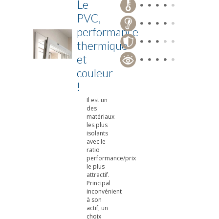
Le
PVC,
performance
thermique
et
couleur
!
Il est un
des
matériaux
les plus
isolants
avec le
ratio
performance/prix
le plus
attractif.
Principal
inconvénient
à son
actif, un
choix