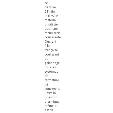
se
décliner
à l'infini
et il est le
matériau
privilégié
pour une
menuiserie
coulissante.
Ouvrant
à la
française,
coulissant
ou
galandage
tous les
systèmes
de
fermeture
lui
convienne.
Reste la
question
thermique,
même s'il
est de