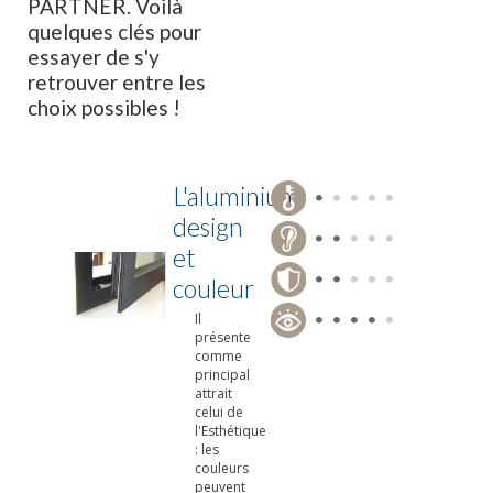
PARTNER. Voilà
quelques clés pour
essayer de s'y
retrouver entre les
choix possibles !
L'aluminium,
design
et
couleur
Il
présente
comme
principal
attrait
celui de
l'Esthétique
: les
couleurs
peuvent