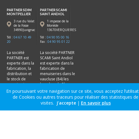
PARTNER SDIM
PARTNER SCAMI
MONTPELLIER
SAINT ANDIOL
3 rue du Valat
1 impasse de la
de la Fosse
Monède
34990Juvignac
13670VERQUIERES
Tél :
04 67 10 49
Tél :
04 90 95 00 16
20
Fax :
04 90 95 01 22
La société
La société PARTNER
PARTNER est
SCAMI Saint Andiol
experte dans la
est experte dans la
fabrication, la
fabrication de
distribution et
menuiseries dans le
le stock de
vaucluse (84) les
menuiseries en
bouches du Rhone
hérault (34)
(13) :
Avignon
,
Saint-
En poursuivant votre navigation sur ce site, vous acceptez l’utilisa
dans la région
Andiol
,
Cavaillon
,
de Cookies ou autres traceurs pour réaliser des statistiques de
de
Montpellier
:
Salon de Provence
.
visites.
J'accepte
|
En savoir plus
Frontignan
,
Sète
,
Juvignac,
Béziers
.
©2014 PARTNER Menuiseries. Tous droits réservés. |
Accès réservé |