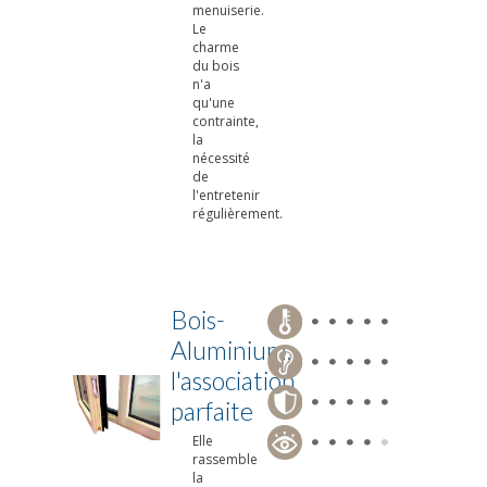
menuiserie.
Le
charme
du bois
n'a
qu'une
contrainte,
la
nécessité
de
l'entretenir
régulièrement.
Bois-
Aluminium,
l'association
parfaite
Elle
rassemble
la