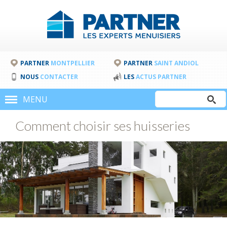
PARTNER
MONTPELLIER
PARTNER
SAINT ANDIOL
NOUS
CONTACTER
LES
ACTUS PARTNER
Rechercher
MENU
Formulair
Comment choisir ses huisseries
de
recherche