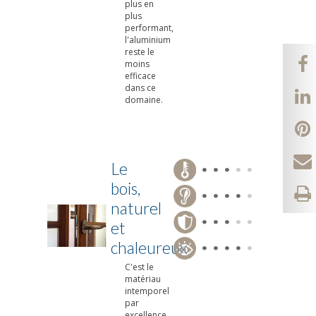
plus en
plus
performant,
l'aluminium
reste le
moins
efficace
dans ce
domaine.
Le
bois,
naturel
et
chaleureux
C'est le
matériau
intemporel
par
excellence,