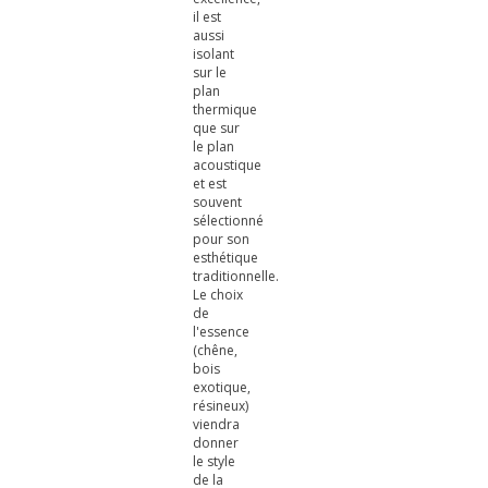
il est
aussi
isolant
sur le
plan
thermique
que sur
le plan
acoustique
et est
souvent
sélectionné
pour son
esthétique
traditionnelle.
Le choix
de
l'essence
(chêne,
bois
exotique,
résineux)
viendra
donner
le style
de la