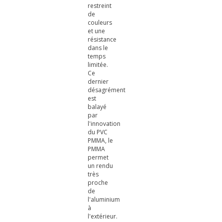
restreint
de
couleurs
et une
résistance
dans le
temps
limitée.
Ce
dernier
désagrément
est
balayé
par
l'innovation
du PVC
PMMA, le
PMMA
permet
un rendu
très
proche
de
l'aluminium
à
l'extérieur.