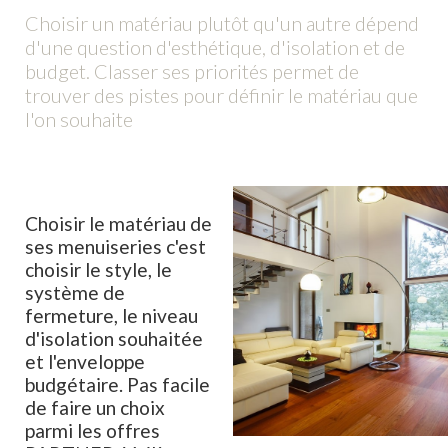
Choisir un matériau plutôt qu'un autre dépend
d'une question d'esthétique, d'isolation et de
budget. Classer ses priorités permet de
trouver des pistes pour définir le matériau que
l'on souhaite
Choisir le matériau de
ses menuiseries c'est
choisir le style, le
système de
fermeture, le niveau
d'isolation souhaitée
et l'enveloppe
budgétaire. Pas facile
de faire un choix
parmi les offres