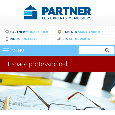
PARTNER
MONTPELLIER
PARTNER
SAINT ANDIOL
NOUS
CONTACTER
LES
ACTUS PARTNER
Rechercher
MENU
Formulair
Espace professionnel
de
recherche