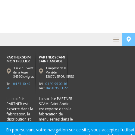
PARTNER SDIM
PARTNER SCAMI
MONTPELLIER
SAINT ANDIOL
3 rue du Valat
1 impasse de la
de la Fosse
Monède
34990Juvignac
13670VERQUIERES
Tél :
04 67 10 49
Tél :
04 90 95 00 16
20
Fax :
04 90 95 01 22
La société
La société PARTNER
PARTNER est
SCAMI Saint Andiol
experte dans la
est experte dans la
fabrication, la
fabrication de
distribution et
menuiseries dans le
le stock de
vaucluse (84) les
menuiseries en
bouches du Rhone
En poursuivant votre navigation sur ce site, vous acceptez l’utilisa
hérault (34)
(13) :
Avignon
,
Saint-