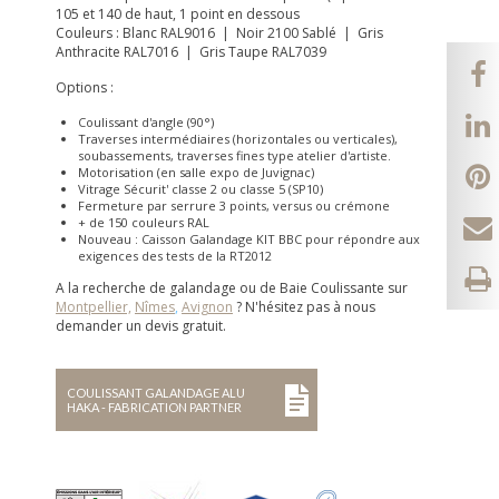
105 et 140 de haut, 1 point en dessous
Couleurs : Blanc RAL9016 | Noir 2100 Sablé | Gris
Anthracite RAL7016 | Gris Taupe RAL7039
Options :
Coulissant d'angle (90°)
Traverses intermédiaires (horizontales ou verticales),
soubassements, traverses fines type atelier d'artiste.
Motorisation (en salle expo de Juvignac)
Vitrage Sécurit' classe 2 ou classe 5 (SP10)
Fermeture par serrure 3 points, versus ou crémone
+ de 150 couleurs RAL
Nouveau : Caisson Galandage KIT BBC pour répondre aux
exigences des tests de la RT2012
A la recherche de galandage ou de Baie Coulissante sur
Montpellier,
Nîmes
,
Avignon
? N'hésitez pas à nous
demander un devis gratuit.
COULISSANT GALANDAGE ALU
HAKA - FABRICATION PARTNER