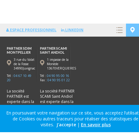
ESPACE PROFESSIONNEL
LINKEDIN
PARTNER SDIM
PARTNER SCAMI
MONTPELLIER
SAINT ANDIOL
3 rue du Valat
1 impasse de la
de la Fosse
Monède
34990Juvignac
13670VERQUIERES
Tél :
04 67 10 49
Tél :
04 90 95 00 16
20
Fax :
04 90 95 01 22
La société
La société PARTNER
PARTNER est
SCAMI Saint Andiol
experte dans la
est experte dans la
fabrication, la
fabrication de
distribution et
menuiseries dans le
En poursuivant votre navigation sur ce site, vous acceptez l’utilisa
le stock de
vaucluse (84) les
de Cookies ou autres traceurs pour réaliser des statistiques de
menuiseries en
bouches du Rhone
visites.
J'accepte
|
En savoir plus
hérault (34)
(13) :
Avignon
,
Saint-
dans la région
Andiol
,
Cavaillon
,
de
Montpellier
:
Salon de Provence
.