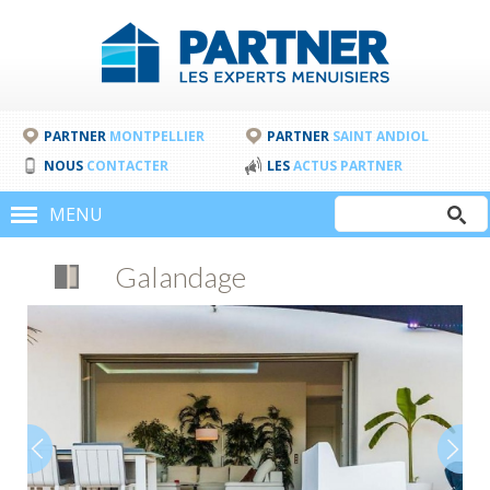
PARTNER
MONTPELLIER
PARTNER
SAINT ANDIOL
NOUS
CONTACTER
LES
ACTUS PARTNER
Rechercher
MENU
Formulair
Galandage
de
recherche