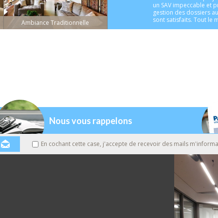
un SAV impeccable et pro
gestion des dossiers au 
sont satisfaits. Tout le
Ambiance Traditionnelle
Nous vous rappelons
En cochant cette case, j'accepte de recevoir des mails m'informa