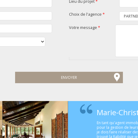
Lieu du projet
*
Choix de l'agence
*
Votre message
*
Marie-Chris
En tant qu'agent immobi
pour la gestion de leurs
je dois faire réaliser de
trouvé la fiabilité que 