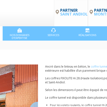
PARTNER
PARTN
SAINT ANDIOL
MONTP
NOS DOMAINES
SERVICES
RÉALISATIONS
D'EXPERTISE
Ancré dans le linteau en béton, le
coffre tunne
extérieure est habillée d’un parement brique o
Les coffres FIXOLITE Hi 28 (Haute Isolation) 
et Saint-Andiol.
Selon les dimensions il peut être équipé de r
Le coffre tunnel est disponible dans plusieurs
Pour les volets roulants, le coffre tunnel Hi 