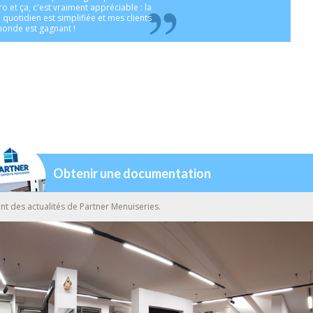
 et ça, c'est vraiment appréciable : la
quotidien est simplifiée et mes clients
 monde est gagnant !
Obtenir une documentation
nt des actualités de Partner Menuiseries.