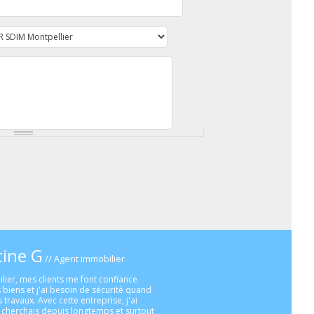
tine G
// Agent immobilier
lier, mes clients me font confiance
 biens et j'ai besoin de sécurité quand
s travaux. Avec cette entreprise, j'ai
je cherchais depuis longtemps et surtout