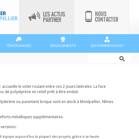
ER
ELLIER
TÉMOIGNAGES
ENGAGEMENTS
QUI SOMMES NOUS ?
Rechercher
Formulaire
de
l
accueille le volet roulant entre ces 2 joues latérales. La face
recherche
u de polystyrène en relief prêt à être enduit.
polystirène ou parement brique sont en stock à Montpellier, Nîmes
enforts métalliques supplémentaires.
 versions :
28 équipe aujourd'hui la plupart des projets, grâce à sa haute