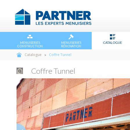
MENUISERIES
MENUISERIES
CATALOGUE
CONSTRUCTION
RÉNOVATION
Catalogue
Coffre Tunnel
>
Coffre Tunnel