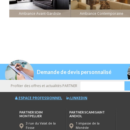
Ambiance Avant-Gardiste
Ambiance Contemporaine
Demande de devis personnalisé
Profiter des offres et actualités PARTNER
ESPACE PROFESSIONNEL
LINKEDIN
PARTNER SDIM
PARTNER SCAMI SAINT
MONTPELLIER
ANDIOL
3 rue du Valat de la
1 impasse de la
Fosse
Monède