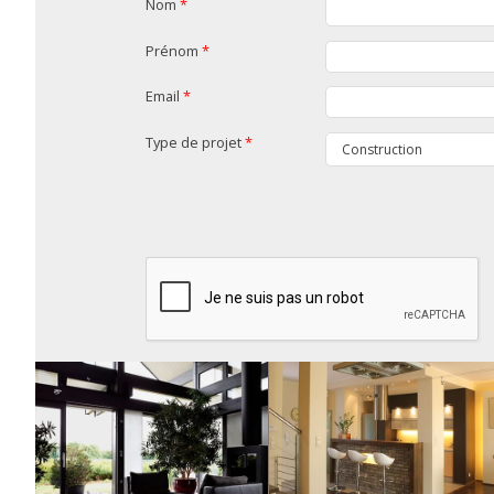
Nom
*
Prénom
*
Email
*
Type de projet
*